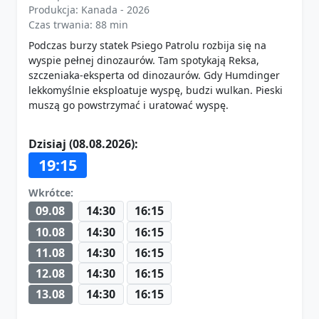
Produkcja: Kanada - 2026
Czas trwania: 88 min
Podczas burzy statek Psiego Patrolu rozbija się na
wyspie pełnej dinozaurów. Tam spotykają Reksa,
szczeniaka-eksperta od dinozaurów. Gdy Humdinger
lekkomyślnie eksploatuje wyspę, budzi wulkan. Pieski
muszą go powstrzymać i uratować wyspę.
Dzisiaj (08.08.2026):
19:15
Wkrótce:
09.08
14:30
16:15
10.08
14:30
16:15
11.08
14:30
16:15
12.08
14:30
16:15
13.08
14:30
16:15