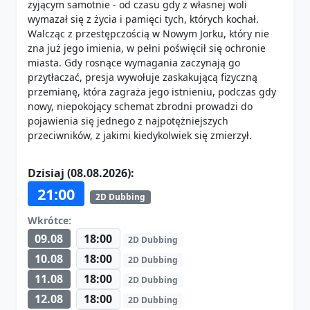
żyjącym samotnie - od czasu gdy z własnej woli
wymazał się z życia i pamięci tych, których kochał.
Walcząc z przestępczością w Nowym Jorku, który nie
zna już jego imienia, w pełni poświęcił się ochronie
miasta. Gdy rosnące wymagania zaczynają go
przytłaczać, presja wywołuje zaskakującą fizyczną
przemianę, która zagraża jego istnieniu, podczas gdy
nowy, niepokojący schemat zbrodni prowadzi do
pojawienia się jednego z najpotężniejszych
przeciwników, z jakimi kiedykolwiek się zmierzył.
Dzisiaj (08.08.2026):
21:00
2D Dubbing
Wkrótce:
09.08
18:00
2D Dubbing
10.08
18:00
2D Dubbing
11.08
18:00
2D Dubbing
12.08
18:00
2D Dubbing